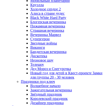
Мобильный планетарий
Круэлла
Холодное сердце 2
Алиса в стране чудес
Black White Hard Party
Блогерская вечеринка
Пижамная вечеринка
Страшная вечеринка
Вечеринка Марвел
Супергерои
Звездные войны
Викинги
Бандитская вечеринка
Дискотека
Неоновое шоу
Телешоу
Дед Мороз и Снегурочка
Новый год для детей в Квест-проекте Замки
для группы 20 - 30 человек
Праздники под ключ
Волшебное начало
Зажигательная вечеринка
Звёздный праздник
Королевский праздник
Дизайнер праздника