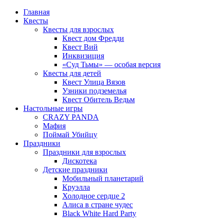
Главная
Квесты
Квесты для взрослых
Квест дом Фредди
Квест Вий
Инквизиция
«Суд Тьмы» — особая версия
Квесты для детей
Квест Улица Вязов
Узники подземелья
Квест Обитель Ведьм
Настольные игры
CRAZY PANDA
Мафия
Поймай Убийцу
Праздники
Праздники для взрослых
Дискотека
Детские праздники
Мобильный планетарий
Круэлла
Холодное сердце 2
Алиса в стране чудес
Black White Hard Party