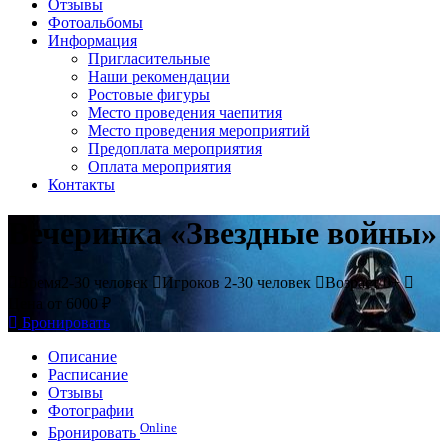
Отзывы
Фотоальбомы
Информация
Пригласительные
Наши рекомендации
Ростовые фигуры
Место проведения чаепития
Место проведения мероприятий
Предоплата мероприятия
Оплата мероприятия
Контакты
Вечеринка «Звездные войны»
Время
2-30 человек
Игроков
2-30 человек
Возраст
0+
Цена
от 6000 ₽
Бронировать
Описание
Расписание
Отзывы
Фотографии
Online
Бронировать